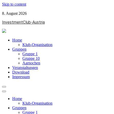
Skip to content
8. August 2026
InvestmentClub-Austria
Home
Klub-Organisation
Gruppen
Gruppe 1
Gruppe 10
Aarnochen
Veranstaltungen
Download
Impressum
Home
Klub-Organisation
Gruppen
Gruppe 1