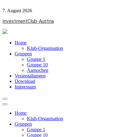
Skip
to
7. August 2026
content
InvestmentClub-Austria
Home
Klub-Organisation
Gruppen
Gruppe 1
Gruppe 10
Aarnochen
Veranstaltungen
Download
Impressum
Home
Klub-Organisation
Gruppen
Gruppe 1
Gruppe 10